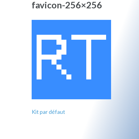
favicon-256×256
Kit par défaut